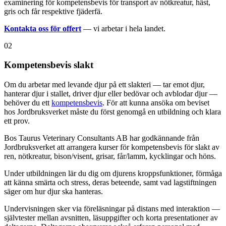
examinering för kompetensbevis för transport av nötkreatur, häst,
gris och får respektive fjäderfä.
Kontakta oss för offert
— vi arbetar i hela landet.
02
Kompetensbevis slakt
Om du arbetar med levande djur på ett slakteri — tar emot djur,
hanterar djur i stallet, driver djur eller bedövar och avblodar djur —
behöver du ett
kompetensbevis
. För att kunna ansöka om beviset
hos Jordbruksverket måste du först genomgå en utbildning och klara
ett prov.
Bos Taurus Veterinary Consultants AB har godkännande från
Jordbruksverket att arrangera kurser för kompetensbevis för slakt av
ren, nötkreatur, bison/visent, grisar, får/lamm, kycklingar och höns.
Under utbildningen lär du dig om djurens kroppsfunktioner, förmåga
att känna smärta och stress, deras beteende, samt vad lagstiftningen
säger om hur djur ska hanteras.
Undervisningen sker via föreläsningar på distans med interaktion —
självtester mellan avsnitten, läsuppgifter och korta presentationer av