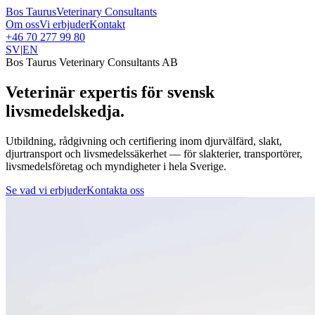
Bos Taurus
Veterinary Consultants
Om oss
Vi erbjuder
Kontakt
+46 70 277 99 80
SV
|
EN
Bos Taurus Veterinary Consultants AB
Veterinär
expertis
för svensk
livsmedelskedja.
Utbildning, rådgivning och certifiering inom djurvälfärd, slakt,
djurtransport och livsmedelssäkerhet — för slakterier, transportörer,
livsmedelsföretag och myndigheter i hela Sverige.
Se vad vi erbjuder
Kontakta oss