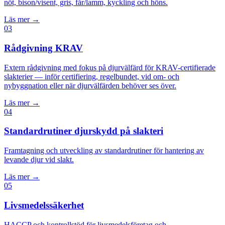
nöt, bison/visent, gris, får/lamm, kyckling och höns.
Läs mer →
03
Rådgivning KRAV
Extern rådgivning med fokus på djurvälfärd för KRAV-certifierade
slakterier — inför certifiering, regelbundet, vid om- och
nybyggnation eller när djurvälfärden behöver ses över.
Läs mer →
04
Standardrutiner djurskydd på slakteri
Framtagning och utveckling av standardrutiner för hantering av
levande djur vid slakt.
Läs mer →
05
Livsmedelssäkerhet
HACCP och kontrollstöd för livsmedelsföretag och