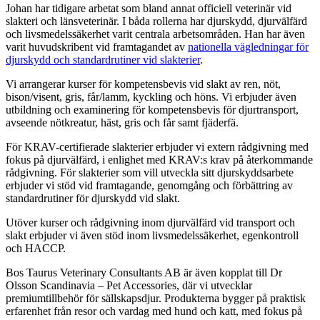
Johan har tidigare arbetat som bland annat officiell veterinär vid
slakteri och länsveterinär. I båda rollerna har djurskydd, djurvälfärd
och livsmedelssäkerhet varit centrala arbetsområden. Han har även
varit huvudskribent vid framtagandet av
nationella vägledningar för
djurskydd och standardrutiner vid slakterier
.
Vi arrangerar kurser för kompetensbevis vid slakt av ren, nöt,
bison/visent, gris, får/lamm, kyckling och höns. Vi erbjuder även
utbildning och examinering för kompetensbevis för djurtransport,
avseende nötkreatur, häst, gris och får samt fjäderfä.
För KRAV-certifierade slakterier erbjuder vi extern rådgivning med
fokus på djurvälfärd, i enlighet med KRAV:s krav på återkommande
rådgivning. För slakterier som vill utveckla sitt djurskyddsarbete
erbjuder vi stöd vid framtagande, genomgång och förbättring av
standardrutiner för djurskydd vid slakt.
Utöver kurser och rådgivning inom djurvälfärd vid transport och
slakt erbjuder vi även stöd inom livsmedelssäkerhet, egenkontroll
och HACCP.
Bos Taurus Veterinary Consultants AB är även kopplat till Dr
Olsson Scandinavia – Pet Accessories, där vi utvecklar
premiumtillbehör för sällskapsdjur. Produkterna bygger på praktisk
erfarenhet från resor och vardag med hund och katt, med fokus på