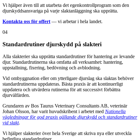
Vi hjälper även till att utarbeta det egenkontrollprogram som den
djurskyddsansvariga på varje slaktanläggning ska upprätta.
Kontakta oss för offert
— vi arbetar i hela landet.
04
Standardrutiner djurskydd på slakteri
Alla slakterier ska upprätta standardrutiner för hantering av levande
djur. Standardrutinerna ska omfatta all verksamhet: hantering,
uppstallning, fixering, bedövning och avblodning.
Vid ombyggnation eller om ytterligare djurslag ska slaktas behöver
standardrutinerna uppdateras. Bästa praxis är att kontinuerligt
uppdatera och utvärdera rutinerna för att successivt förbättra
djurvälfärden.
Grundaren av Bos Taurus Veterinary Consultants AB, veterinär
Johan Olsson, har varit huvudskribent i arbetet med
Nationella
vägledningar för god praxis gällande djurskydd och standardrutiner
vid slakt
.
Vi hjälper slakterier över hela Sverige att skriva nya eller utveckla
befintliga standardrutiner.