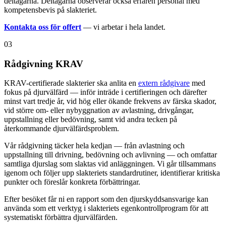
deltagarna. Deltagarna observerar också erfaren personal med
kompetensbevis på slakteriet.
Kontakta oss för offert
— vi arbetar i hela landet.
03
Rådgivning KRAV
KRAV-certifierade slakterier ska anlita en
extern rådgivare
med
fokus på djurvälfärd — inför inträde i certifieringen och därefter
minst vart tredje år, vid hög eller ökande frekvens av färska skador,
vid större om- eller nybyggnation av avlastning, drivgångar,
uppstallning eller bedövning, samt vid andra tecken på
återkommande djurvälfärdsproblem.
Vår rådgivning täcker hela kedjan — från avlastning och
uppstallning till drivning, bedövning och avlivning — och omfattar
samtliga djurslag som slaktas vid anläggningen. Vi går tillsammans
igenom och följer upp slakteriets standardrutiner, identifierar kritiska
punkter och föreslår konkreta förbättringar.
Efter besöket får ni en rapport som den djurskyddsansvarige kan
använda som ett verktyg i slakteriets egenkontrollprogram för att
systematiskt förbättra djurvälfärden.